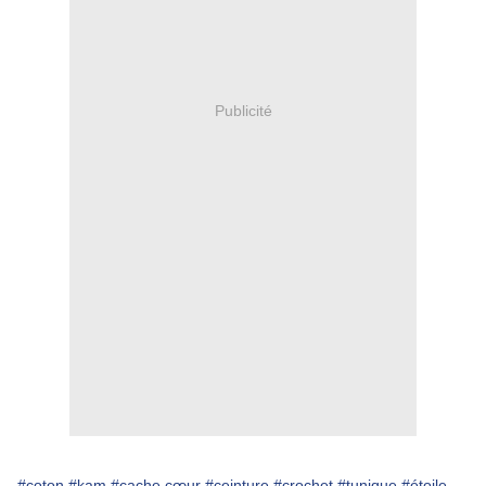
Publicité
#coton
#kam
#cache cœur
#ceinture
#crochet
#tunique
#étoile