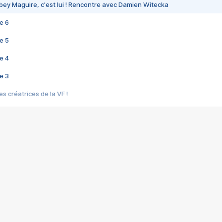
bey Maguire, c'est lui ! Rencontre avec Damien Witecka
e 6
e 5
e 4
e 3
s créatrices de la VF !
e 2
e 1
e Mektoub My Love arrive enfin ! Rencontre avec Shaïn Boumedine et Sal
i : après Toni en famille
elle réalise le bouleversant Dites lui que je l'aime
ais ! Rencontre autour de Vie privée de Rebecca Zlotowski
 de Marguerite, Grave... Rencontre avec Ella Rumpf