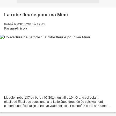
La robe fleurie pour ma Mimi
Publié le 03/05/2015 à 12:01
Par
aurelinicola
Modèle : robe 137 du burda 07/2014, en taille 104 Grand col volant,
élastiqué Elastique sous tunel à la taille Jupe doublée Je suis vrament
contente du résultat, je la trouve vraiment jolie. Le modèle est assez simple à
réaliser, taille bien... et tient...