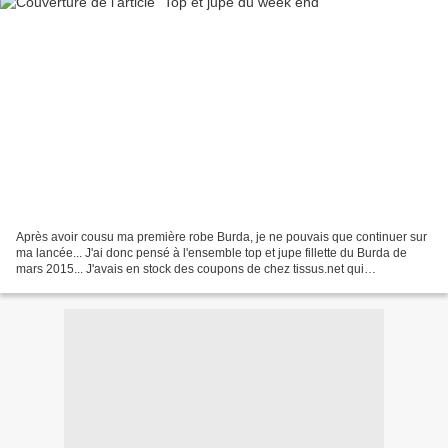
Après avoir cousu ma première robe Burda, je ne pouvais que continuer sur
ma lancée... J'ai donc pensé à l'ensemble top et jupe fillette du Burda de
mars 2015... J'avais en stock des coupons de chez tissus.net qui
ressemblaient beaucoup au modèle du catalogue......