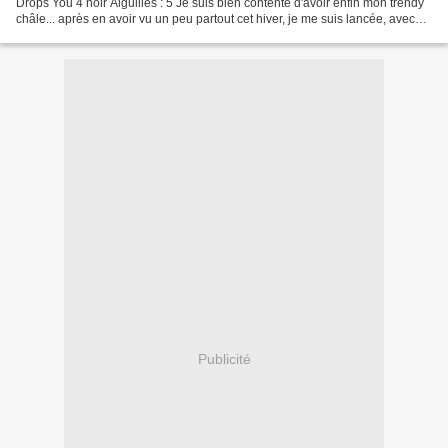
Drops You 4 noir Aiguilles : 5 Je suis bien contente d'avoir enfin mon trendy
châle... après en avoir vu un peu partout cet hiver, je me suis lancée, avec
une laine que j'aimais...
Publicité