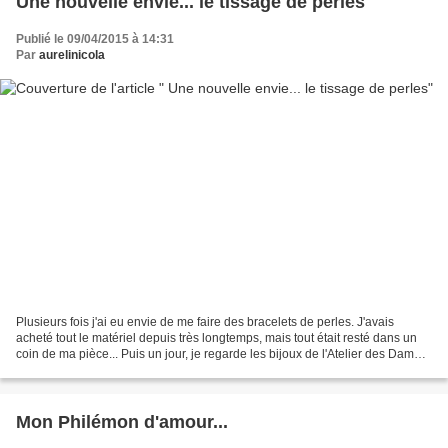
Une nouvelle envie... le tissage de perles
Publié le 09/04/2015 à 14:31
Par
aurelinicola
Plusieurs fois j'ai eu envie de me faire des bracelets de perles. J'avais
acheté tout le matériel depuis très longtemps, mais tout était resté dans un
coin de ma pièce... Puis un jour, je regarde les bijoux de l'Atelier des Dames,
je tombe sous le charme...
Mon Philémon d'amour...