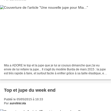
Mia a ADORE le top et la jupe que je lui ai cousus dimanche que j'ai eu
envie de lui refaire la jupe... Il s'agit du modèle Burda de mars 2015 : la jupe
est très rapide à faire, et surtout facile à enfiler grâce à sa taille élastique, et
confortable......
Top et jupe du week end
Publié le 05/05/2015 à 10:33
Par
aurelinicola