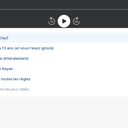
 DayZ
 a 13 ans (et vous l'avez ignoré)
e (littéralement)
im Rayan
 toutes les règles
s les jeux vidéo
us choquant de Rockstar ? - Le scandale BULLY
e plus moche de Steam
du RÊVE tourne au CAUCHEMAR