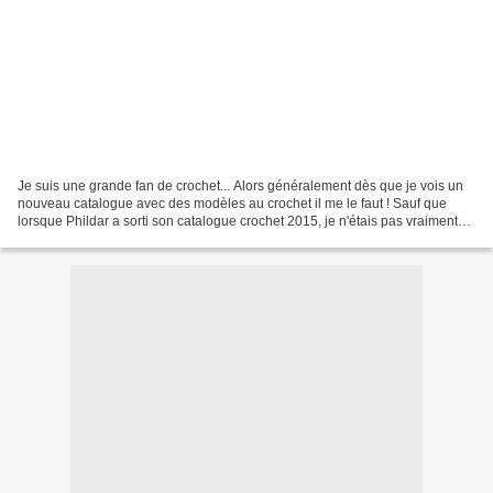
Je suis une grande fan de crochet... Alors généralement dès que je vois un
nouveau catalogue avec des modèles au crochet il me le faut ! Sauf que
lorsque Phildar a sorti son catalogue crochet 2015, je n'étais pas vraiment
emballée (je me demande maintenant...