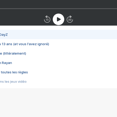
 DayZ
 a 13 ans (et vous l'avez ignoré)
e (littéralement)
im Rayan
 toutes les règles
s les jeux vidéo
us choquant de Rockstar ? - Le scandale BULLY
e plus moche de Steam
du RÊVE tourne au CAUCHEMAR