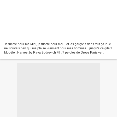
Je tricote pour ma Mini, je tricote pour moi... et les garçons dans tout ça ? Je
ne trouvais rien qui me plaise vraiment pour mes hommes... jusqu'à ce gilet !
Modèle : Harvest by Raya Budrevich Fil : 7 pelotes de Drops Paris vert
menthe clair Aiguilles...